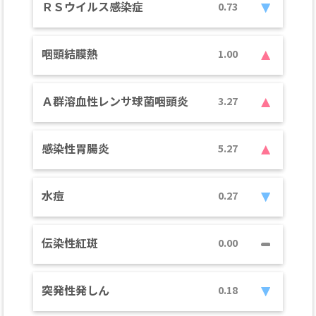
ＲＳウイルス感染症
0.73
咽頭結膜熱
1.00
Ａ群溶血性レンサ球菌咽頭炎
3.27
感染性胃腸炎
5.27
水痘
0.27
伝染性紅斑
0.00
突発性発しん
0.18