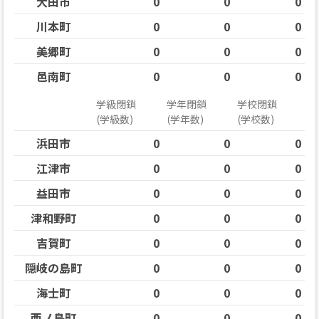
大田市
0
0
0
川本町
0
0
0
美郷町
0
0
0
邑南町
0
0
0
学級閉鎖
学年閉鎖
学校閉鎖
(学級数)
(学年数)
(学校数)
浜田市
0
0
0
江津市
0
0
0
益田市
0
0
0
津和野町
0
0
0
吉賀町
0
0
0
隠岐の島町
0
0
0
海士町
0
0
0
西ノ島町
0
0
0